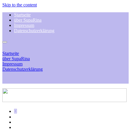
Skip to the content
Startseite
über SupaRina
Impressum
Datenschutz­erklärung
Startseite
über SupaRina
Impressum
Datenschutz­erklärung
Su
Amazon-
Shop
Facebook
Instagram
Etsy